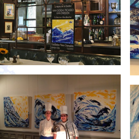
een kroon te nodig, een kroon om nooit
te vergeten
Smörgåsbord Sommer 2013 – “Viking
Triptychon” 3