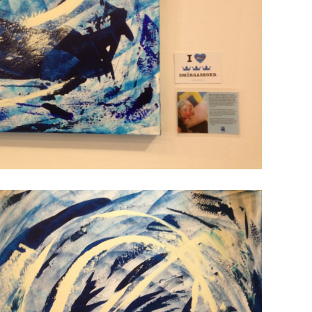
Smörgåsbord Zomer 2013 – “Viking
Triptiek”